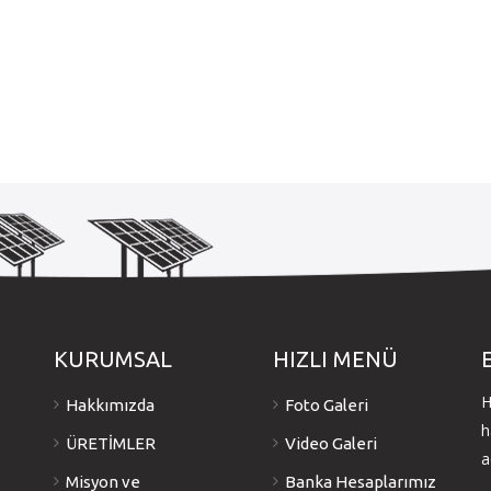
KURUMSAL
HIZLI MENÜ
H
Hakkımızda
Foto Galeri
h
ÜRETİMLER
Video Galeri
a
Misyon ve
Banka Hesaplarımız
e