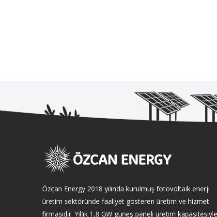
Özcan Energy 2018 yılında kurulmuş fotovoltaik enerji
üretim sektöründe faaliyet gösteren üretim ve hizmet
firmasıdır. Yıllık 1,8 GW güneş paneli üretim kapasitesiyl