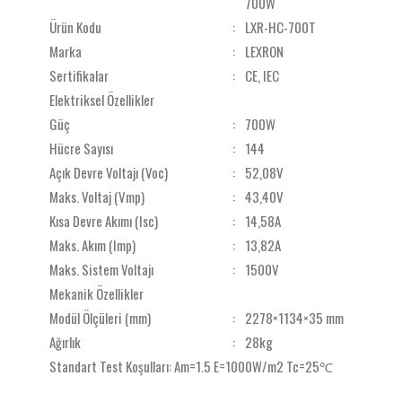
700W
Ürün Kodu
:
LXR-HC-700T
Marka
:
LEXRON
Sertifikalar
:
CE, IEC
Elektriksel Özellikler
Güç
:
700W
Hücre Sayısı
:
144
Açık Devre Voltajı (Voc)
:
52,08V
Maks. Voltaj (Vmp)
:
43,40V
Kısa Devre Akımı (Isc)
:
14,58A
Maks. Akım (Imp)
:
13,82A
Maks. Sistem Voltajı
:
1500V
Mekanik Özellikler
Modül Ölçüleri (mm)
:
2278×1134×35 mm
Ağırlık
:
28kg
Standart Test Koşulları: Am=1.5 E=1000W/m2 Tc=25℃