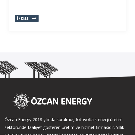
İNCELE
Özcan Energy 2018 yılında kurulmuş fotovoltaik enerji üretim
sektöründe faaliyet gösteren üretim ve hizmet firmasıdır. Yıllık