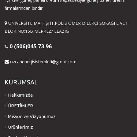
1,8 GW güneş paneli üretim kapasitesiyle güneş paneli üretim
firmalarından biridir.
ÜNİVERSİTE MAH .ŞHT.POLİS ÖMER DİLEKÇİ SOKAĞI E VE F
BLOK NO:15B MERKEZ/ ELAZIĞ
0 (506)045 73 96
ozcanenerjisistemleri@gmail.com
KURUMSAL
Hakkımızda
ÜRETİMLER
Misyon ve Vizyonumuz
Ürünlerimiz