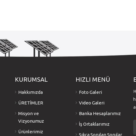
KURUMSAL
HIZLI MENÜ
H
Hakkımızda
Foto Galeri
h
ÜRETİMLER
Video Galeri
a
Misyon ve
Banka Hesaplarımız
e
Vizyonumuz
İş Ortaklarımız
Ürünlerimiz
Sıkça Sorulan Sorular