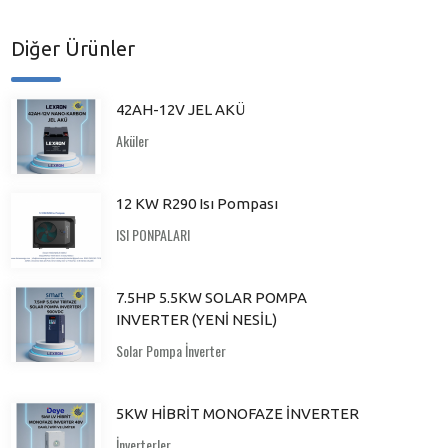
Diğer Ürünler
42AH-12V JEL AKÜ
Aküler
12 KW R290 Isı Pompası
ISI PONPALARI
7.5HP 5.5KW SOLAR POMPA
INVERTER (YENİ NESİL)
Solar Pompa İnverter
5KW HİBRİT MONOFAZE İNVERTER
İnverterler